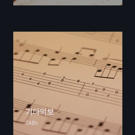
기타악보
TABs