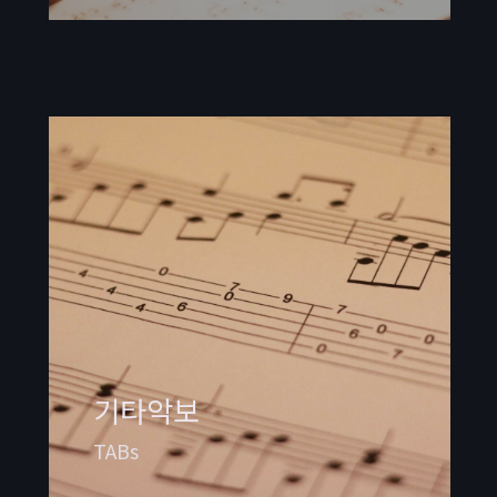
기타악보
TABs