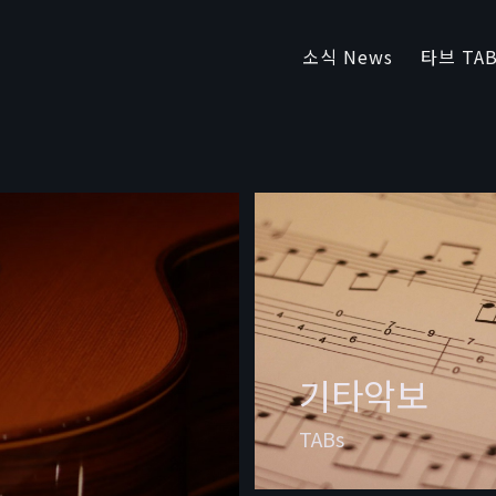
소식 News
타브 TAB
기타악보
TABs