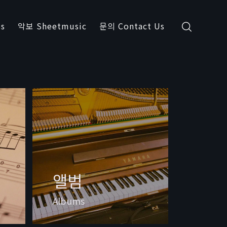
s
악보 Sheetmusic
문의 Contact Us
앨범
Albums