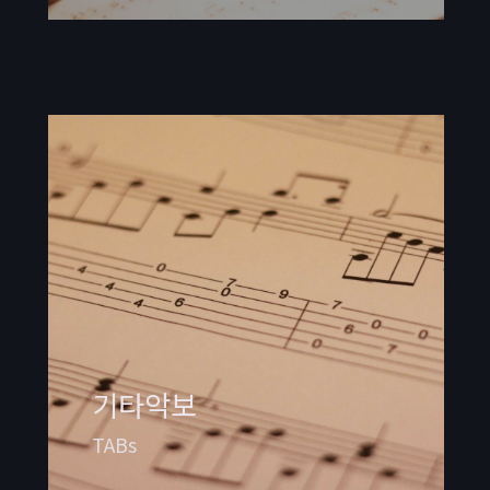
기타악보
TABs