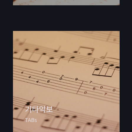
기타악보
TABs