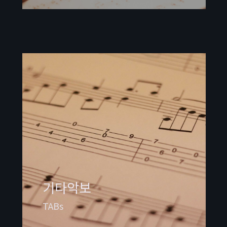
기타악보
TABs