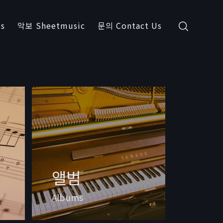
s
악보 Sheetmusic
문의 Contact Us
앨범
Albums