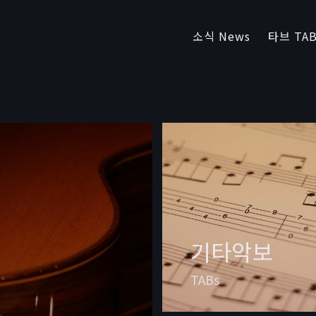
소식 News
타브 TAB
기타악보
TABs