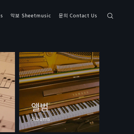
s
악보 Sheetmusic
문의 Contact Us
앨범
Albums