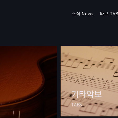
소식 News
타브 TAB
기타악보
TABs