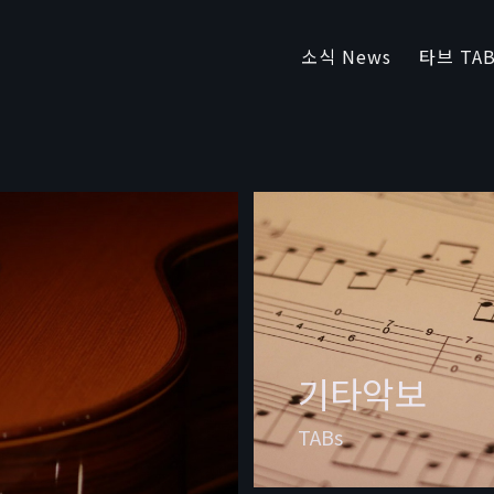
소식 News
타브 TAB
기타악보
TABs