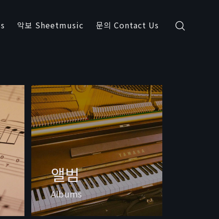
s
악보 Sheetmusic
문의 Contact Us
앨범
Albums