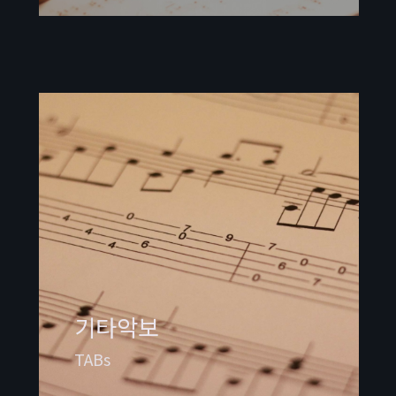
기타악보
TABs