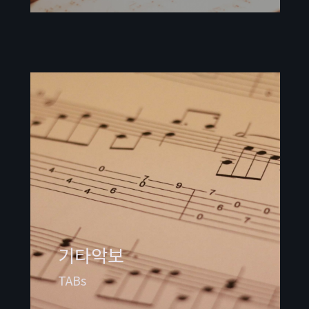
기타악보
TABs