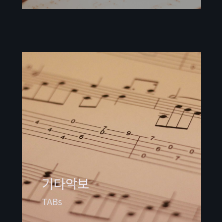
기타악보
TABs