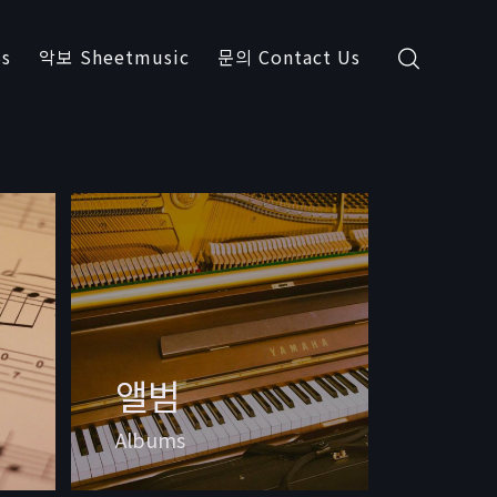
s
악보 Sheetmusic
문의 Contact Us
앨범
Albums