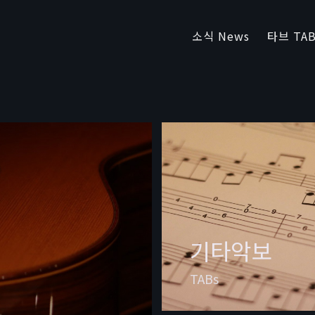
소식 News
타브 TAB
기타악보
TABs