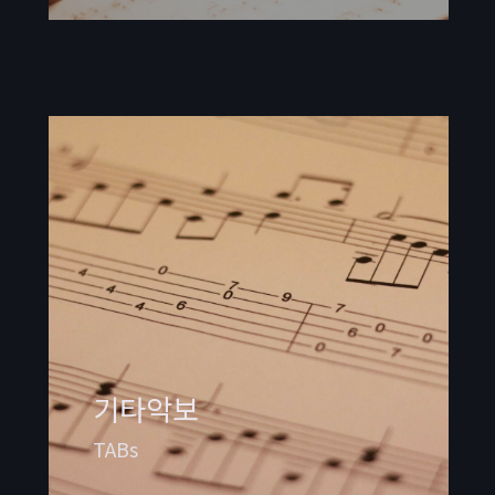
기타악보
TABs