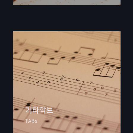
기타악보
TABs