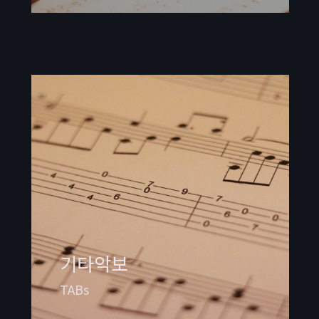
기타악보
TABs