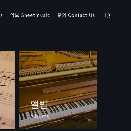
s
악보 Sheetmusic
문의 Contact Us
앨범
Albums