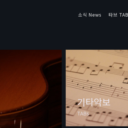
소식 News
타브 TAB
기타악보
TABs