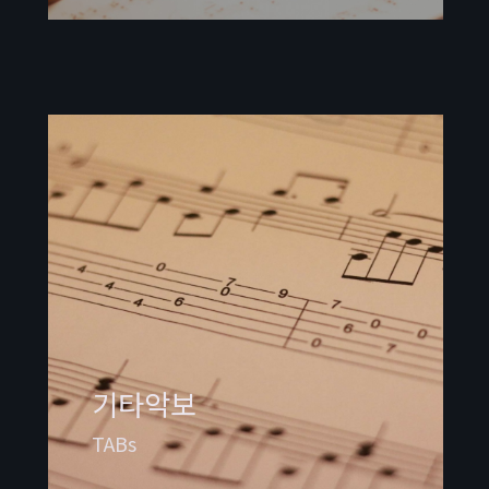
기타악보
TABs