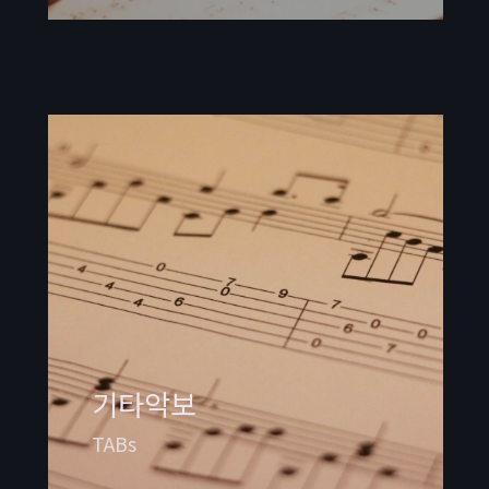
기타악보
TABs