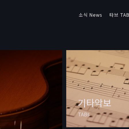
소식 News
타브 TAB
기타악보
TABs