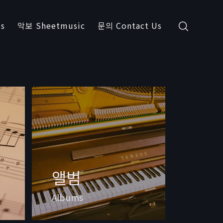
s
악보 Sheetmusic
문의 Contact Us
앨범
Albums