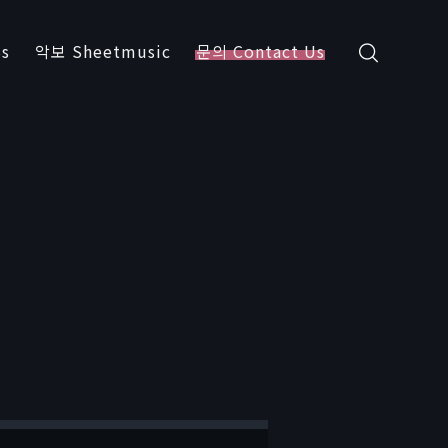
s
악보 Sheetmusic
문의 Contact Us