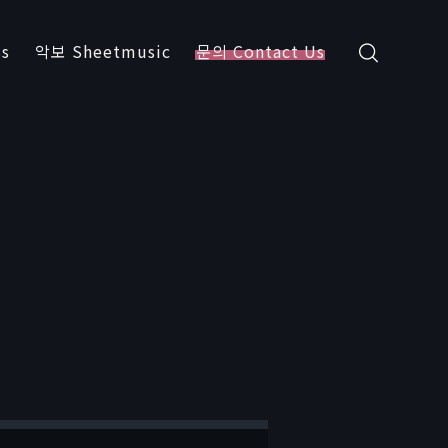
s
악보 Sheetmusic
문의 Contact Us