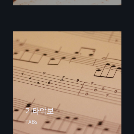
기타악보
TABs