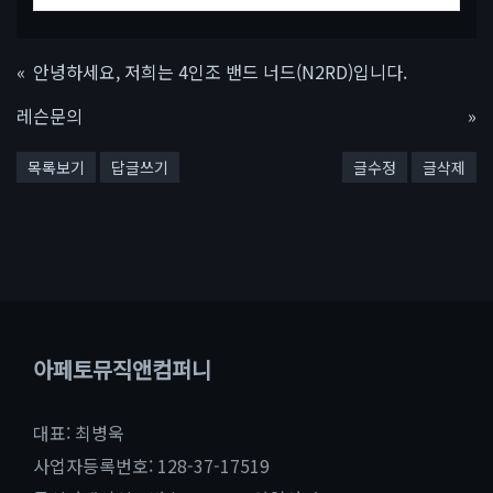
«
안녕하세요, 저희는 4인조 밴드 너드(N2RD)입니다.
레슨문의
»
목록보기
답글쓰기
글수정
글삭제
아페토뮤직앤컴퍼니
대표: 최병욱
사업자등록번호: 128-37-17519