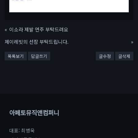
«
이소라 제발 연주 부탁드려요
제이레빗의 선잠 부탁드립니다.
»
목록보기
답글쓰기
글수정
글삭제
아페토뮤직앤컴퍼니
대표: 최병욱