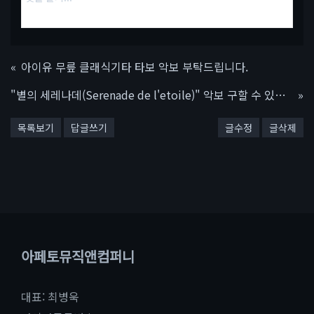
«
아이유 무릎 클래식기타 타보 악보 부탁드립니다.
"별의 세레나데(Serenade de l'etoile)" 악보 구할 수 있는지요?
»
목록보기
답글쓰기
글수정
글삭제
아페토뮤직앤컴퍼니
대표: 최병욱