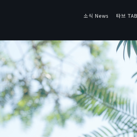
소식 News
타브 TAB