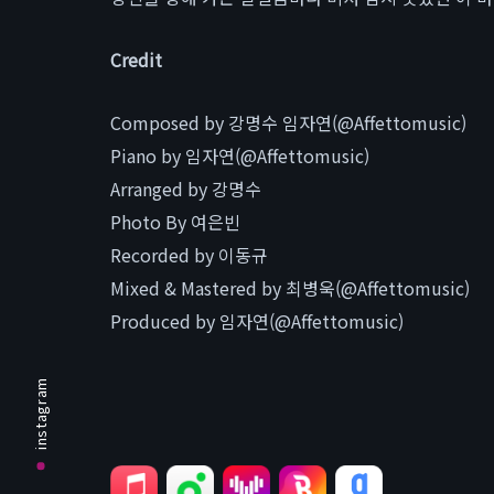
Credit
Composed by 강명수 임자연(@Affettomusic)
Piano by 임자연(@Affettomusic)
Arranged by 강명수
Photo By 여은빈
Recorded by 이동규
Mixed & Mastered by 최병욱(@Affettomusic)
Produced by 임자연(@Affettomusic)
instagram