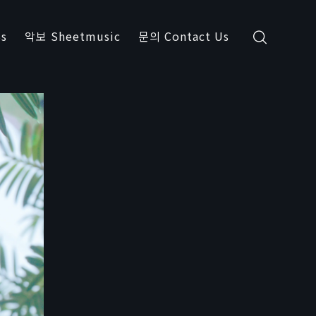
s
악보 Sheetmusic
문의 Contact Us