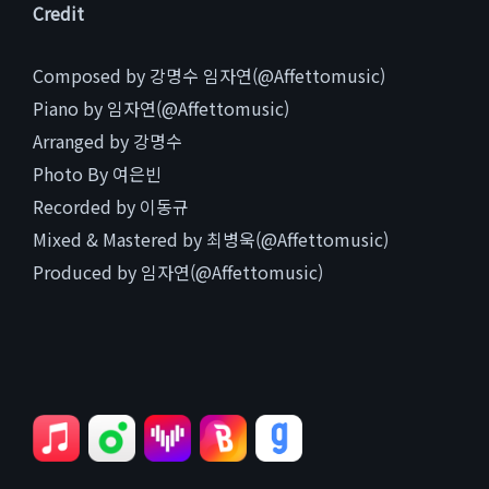
Credit
Composed by 강명수 임자연(@Affettomusic)
Piano by 임자연(@Affettomusic)
Arranged by 강명수
Photo By 여은빈
Recorded by 이동규
Mixed & Mastered by 최병욱(@Affettomusic)
Produced by 임자연(@Affettomusic)