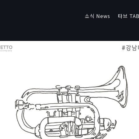
소식 News
타브 TAB