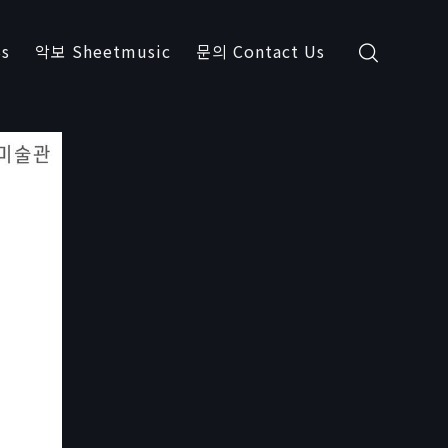
s
악보 Sheetmusic
문의 Contact Us