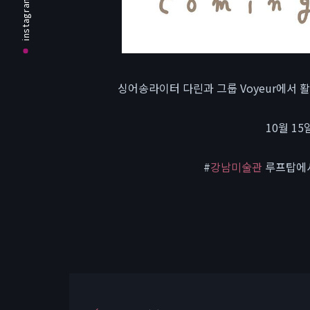
instagram
싱어송라이터 다린과 그룹 Voyeur에서
10월 15
#
강남미술관
루프탑에서