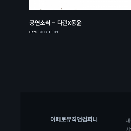
공연소식 – 다린X동윤
Date:
2017-10-09
아페토뮤직앤컴퍼니
대
사