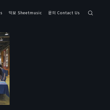
s
악보 Sheetmusic
문의 Contact Us