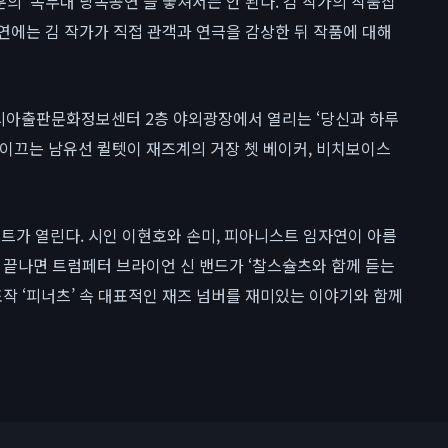
 ‘독무대 낭독공연’을 놓쳐서는 안 된다. 김 작가의 작품집
공연에는 김 작가가 직접 관객과 연극을 감상한 뒤 작품에 대해
시아출판문화정보센터 2층 야외광장에서 열리는 ‘당신과 하루
 이끄는 남유선 퀼텟이 재즈계의 거장 쳇 베이커, 비치보이스
가 열린다. 시인 이현호와 손미, 피아니스트 임자연이 아름
 끝나면 트럼페터 브라이언 신 밴드가 ‘찰스슐츠와 함께 듣는
표작 ‘피너츠’ 속 대표적인 재즈 넘버를 재미있는 이야기와 함께