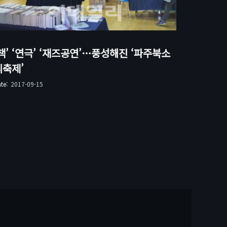
책’ ‘연극’ ‘재즈공연’…풍성해진 ‘파주북소
리축제’
ate:
2017-09-15