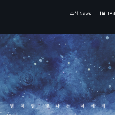
소식 News
타브 TAB