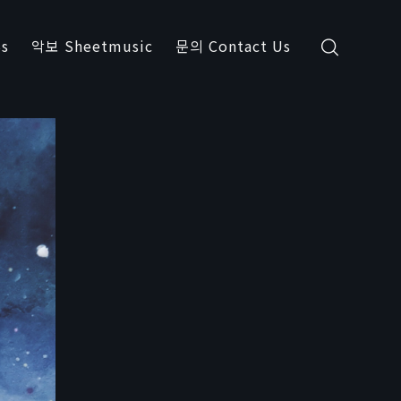
s
악보 Sheetmusic
문의 Contact Us