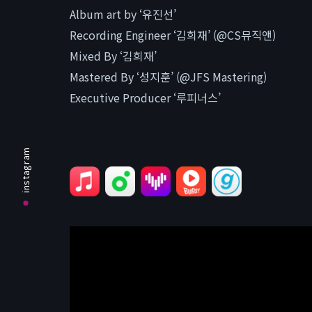
Album art by ‘유진선’
Recording Engineer ‘김희재’ (@CS뮤직앤)
Mixed By ‘김희재’
Mastered By ‘성지훈’ (@JFS Mastering)
Executive Producer ‘루피너스’
instagram