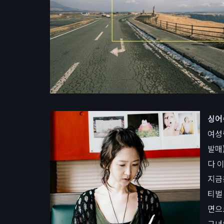
싱
어
여성
발매
다 
지금
티벌
면으
그녀