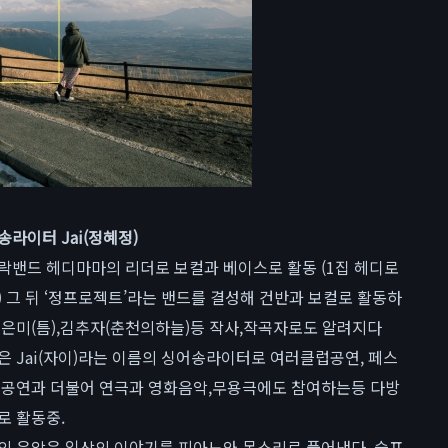
송라이터 Jai(정혜정)
락밴드 헤디마마의 리더로 보컬과 베이스로 활동 (1집 헤디로
) 그 뒤 ‘정프로젝트’라는 밴드를 결성해 건반과 보컬로 활동하
이은미(틈),김추자(춘천의하늘)등 작사,작곡자로도 알려지다
은 Jai(자이)라는 이름의 싱어송라이터로 여러클럽공연, 페스
 공연과 더불어 연극과 영화음악,무용극에도 참여하는등 다방
로 활동중.
의 음악은 일상의 이야기를 피아노와 목소리로 풀어낸다. 슬프