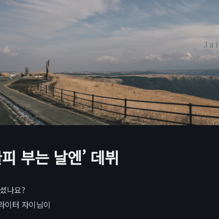
글피 부는 날엔’ 데뷔
보셨나요?
송라이터 자이님이