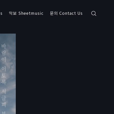
s
악보 Sheetmusic
문의 Contact Us