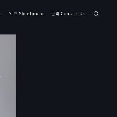
s
악보 Sheetmusic
문의 Contact Us