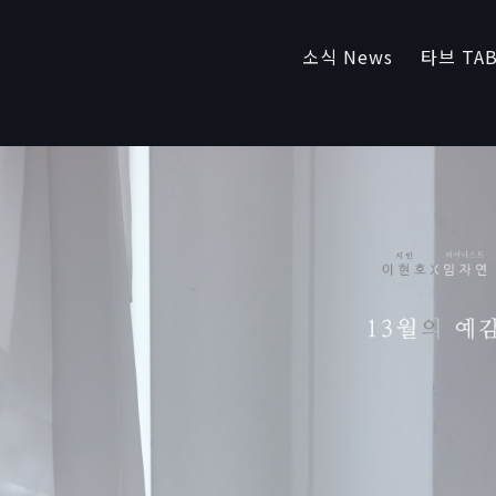
소식 News
타브 TAB